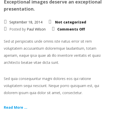
Exceptional images deserve an exceptional
presentation.
September 18, 2014
Not categorized
on
Posted by
Paul Wilson
Comments Off
Portfolio:
Single
Project
Sed ut perspiciatis unde omnis iste natus error sit rem
–
Split
voluptatem accusantium doloremque laudantium, totam
aperiam, eaque ipsa quae ab illo inventore veritatis et quasi
architecto beatae vitae dicta sunt.
Sed quia consequuntur magni dolores eos qui ratione
voluptatem sequi nesciunt. Neque porro quisquam est, qui
dolorem ipsum quia dolor sit amet, consectetur.
Read More ...